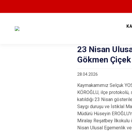
K
23 Nisan Ulusa
Gökmen Çiçek 
28.04.2026
Kaymakamımız Selçuk YOS
KÖROĞLU, ilçe protokolü, s
katıldığı 23 Nisan gösteriler
Saygı duruşu ve İstiklal M
Müdürü Hüseyin EROĞLU'nu
Miralay Reşatbey İlkokulu ö
Nisan Ulusal Egemenlik ve 