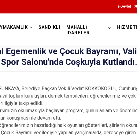
e-Devlet
AYMAKAMLIK
SANDIKLI
MAHALLİ
HİZMET
Afyonkarahisar
İDARELER
l Egemenlik ve Çocuk Bayramı, Vali
Spor Salonu'nda Coşkuyla Kutlandı
Başmakçı
UNKAYA, Belediye Başkan Vekili Vedat KOKKOKOĞLU, Cumhuriy
ivil toplum kuruluşları, dernek temsilcileri, öğrencilerimiz ve ç
Bayat
i ilgiyle takip edildi.
Bolvadin
arşımızın okunmasıyla başlayan program, günün anlam ve önemine da
Çay
n konuşması ile devam etti.
ğrencilerimizin hazırladığı halk oyunları gösterileri, şiirlerin ok
Çobanlar
Çocuk Bayramı vesilesiyle yapılan yarışmalarda, dereceye giren