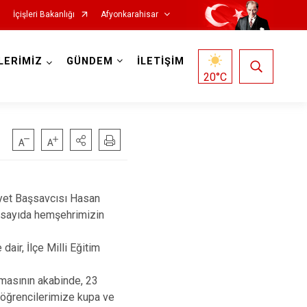
İçişleri Bakanlığı
Afyonkarahisar
LERİMİZ
GÜNDEM
İLETİŞİM
20
°C
.
Hocalar
et Başsavcısı Hasan
ok sayıda hemşehrimizin
İhsaniye
İscehisar
ir, İlçe Milli Eğitim
Kızılören
unmasının akabinde, 23
Sandıklı
 öğrencilerimize kupa ve