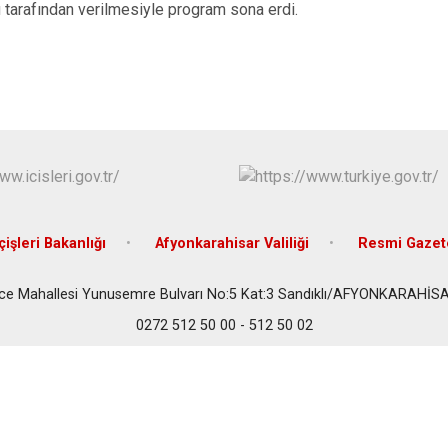
Dazkırı
ü tarafından verilmesiyle program sona erdi.
Dinar
Emirdağ
Evciler
çişleri Bakanlığı
Afyonkarahisar Valiliği
Resmi Gazet
ce Mahallesi Yunusemre Bulvarı No:5 Kat:3 Sandıklı/AFYONKARAHİS
0272 512 50 00 - 512 50 02