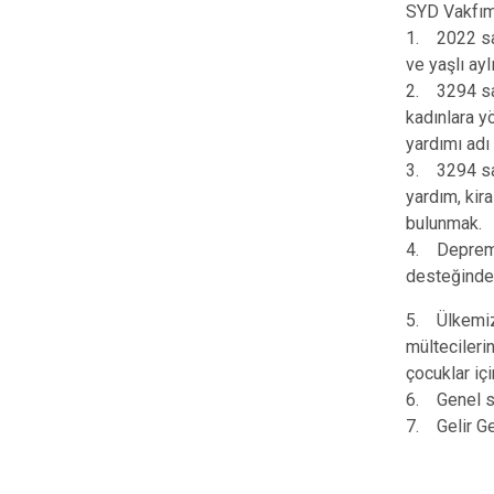
SYD Vakfımı
1. 2022 say
ve yaşlı ay
2. 3294 say
kadınlara yö
yardımı adı
3. 3294 say
yardım, kir
bulunmak.
4. Deprem y
desteğinde
5. Ülkemiz 
mülteciler
çocuklar iç
6. Genel sa
7. Gelir Ge