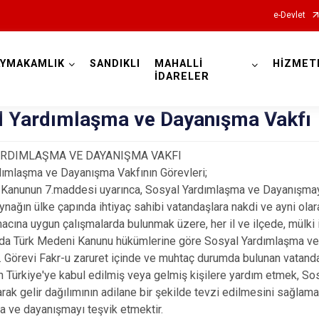
e-Devlet
AYMAKAMLIK
SANDIKLI
MAHALLİ
HİZMET
Afyonkarahisar
İDARELER
l Yardımlaşma ve Dayanışma Vakfı
ARDIMLAŞMA VE DAYANIŞMA VAKFI
dımlaşma ve Dayanışma Vakfının Görevleri;
ı Kanunun 7.maddesi uyarınca, Sosyal Yardımlaşma ve Dayanışma
Başmakçı
ynağın ülke çapında ihtiyaç sahibi vatandaşlara nakdi ve ayni ola
Bayat
cına uygun çalışmalarda bulunmak üzere, her il ve ilçede, mülki id
nda Türk Medeni Kanunu hükümlerine göre Sosyal Yardımlaşma ve
Bolvadin
. Görevi Fakr-u zaruret içinde ve muhtaç durumda bulunan vatandaş
Çay
n Türkiye'ye kabul edilmiş veya gelmiş kişilere yardım etmek, Sosy
larak gelir dağılımının adilane bir şekilde tevzi edilmesini sağla
Çobanlar
a ve dayanışmayı teşvik etmektir.