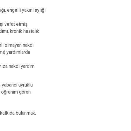
Şuhut
ı, engelli yakını aylığı
Sultandağı
Sinanpaşa
şi vefat etmiş
dımı, kronik hastalık
nli olmayan nakdi
ımı) yardımlarda
mıza nakdi yardım
 yabancı uyruklu
e öğrenim gören
a katkıda bulunmak.