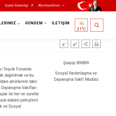
İçişleri Bakanlığı
Afyonkarahisar
LERİMİZ
GÜNDEM
İLETİŞİM
31
°C
Şuayip BİNBİR
yı Teşvik Fonunda
Hocalar
Sosyal Yardımlaşma ve
rak dağıtılmak ve bu
Dayanışma Vakfı Müdürü
İhsaniye
are amirlerinin tabii
 Dayanışma Vakıfları
İscehisar
lar ile her ne suretle
Kızılören
al adaleti pekiştirici
mak ve Sosyal
Sandıklı