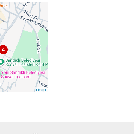
A
Leaflet