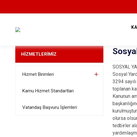
K
Sosya
HİZMETLERİMİZ
SOSYAL Y
Sosyal Yar
Hizmet Birimleri
3294 sayıl
toplanan ka
Kamu Hizmet Standartları
Kanunun ama
başkanlığı
Vatandaş Başvuru İşlemleri
kurulmuştur
olursa olsu
tedbirler a
yardımlaşm