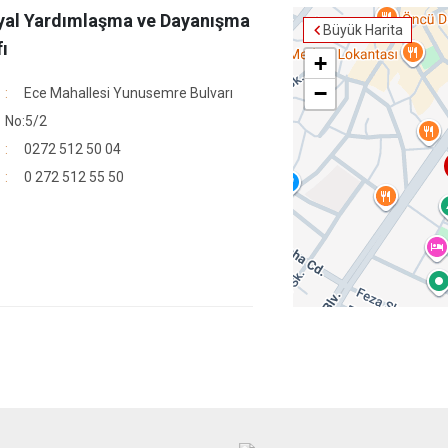
yal Yardımlaşma ve Dayanışma
Büyük Harita
ı
+
−
Ece Mahallesi Yunusemre Bulvarı
No:5/2
0272 512 50 04
0 272 512 55 50