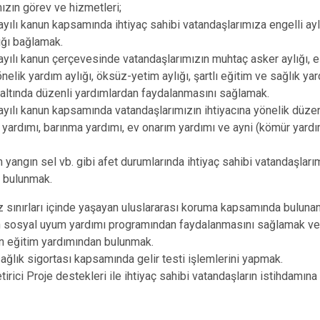
Dazkırı
zın görev ve hizmetleri;
ılı kanun kapsamında ihtiyaç sahibi vatandaşlarımıza engelli aylığ
Dinar
lığı bağlamak.
Emirdağ
ılı kanun çerçevesinde vatandaşlarımızın muhtaç asker aylığı, e
Evciler
nelik yardım aylığı, öksüz-yetim aylığı, şartlı eğitim ve sağlık yar
 altında düzenli yardımlardan faydalanmasını sağlamak.
ılı kanun kapsamında vatandaşlarımızın ihtiyacına yönelik düze
a yardımı, barınma yardımı, ev onarım yardımı ve ayni (kömür yard
angın sel vb. gibi afet durumlarında ihtiyaç sahibi vatandaşları
 bulunmak.
sınırları içinde yaşayan uluslararası koruma kapsamında bulunan
in sosyal uyum yardımı programından faydalanmasını sağlamak v
in eğitim yardımından bulunmak.
ğlık sigortası kapsamında gelir testi işlemlerini yapmak.
tirici Proje destekleri ile ihtiyaç sahibi vatandaşların istihdamın