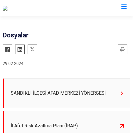
Afyonkarahisar
Dosyalar
Başmakçı
Hocalar
Bayat
İhsaniye
29.02.2024
Bolvadin
İscehisar
Çay
Kızılören
Çobanlar
Sandıklı
Dazkırı
Şuhut
SANDIKLI İLÇESİ AFAD MERKEZİ YÖNERGESİ
Dinar
Sultandağı
Emirdağ
Sinanpaşa
Evciler
İl Afet Risk Azaltma Planı (İRAP)