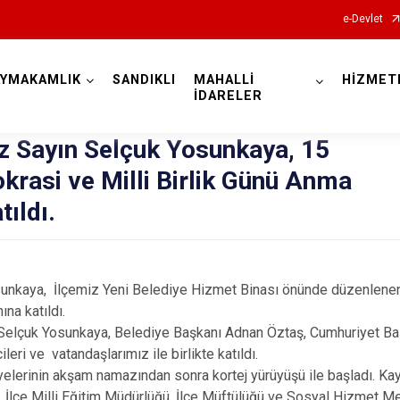
e-Devlet
AYMAKAMLIK
SANDIKLI
MAHALLİ
HİZMET
Afyonkarahisar
İDARELER
Sayın Selçuk Yosunkaya, 15
asi ve Milli Birlik Günü Anma
ıldı.
Başmakçı
Bayat
nkaya, İlçemiz Yeni Belediye Hizmet Binası önünde düzenlen
Bolvadin
ına katıldı.
lçuk Yosunkaya, Belediye Başkanı Adnan Öztaş, Cumhuriyet Baş
Çay
leri ve vatandaşlarımız ile birlikte katıldı.
Çobanlar
elerinin akşam namazından sonra kortej yürüyüşü ile başladı. K
 İlçe Milli Eğitim Müdürlüğü, İlçe Müftülüğü ve Sosyal Hizmet M