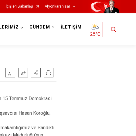
İçişleri Bakanlığı
Afyonkarahisar
LERİMİZ
GÜNDEM
İLETİŞİM
25
°C
Hocalar
İhsaniye
en 15 Temmuz Demokrasi
İscehisar
savcısı Hasan Köroğlu,
Kızılören
Sandıklı
aymakamlığımız ve Sandıklı
erkezi Müdürlüğü’nün