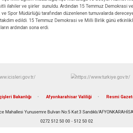
Dazkırı
itli ilahiler ve şiirler sunuldu. Ardından 15 Temmuz Demokrasi ve 
Dinar
 ve Spor Müdürlüğü tarafından düzenlenen turnuvalarda dereceye 
 takdim edildi. 15 Temmuz Demokrasi ve Milli Birlik günü etkinlikl
Emirdağ
arın ardından sona erdi.
Evciler
çişleri Bakanlığı
Afyonkarahisar Valiliği
Resmi Gazet
ce Mahallesi Yunusemre Bulvarı No:5 Kat:3 Sandıklı/AFYONKARAHİS
0272 512 50 00 - 512 50 02