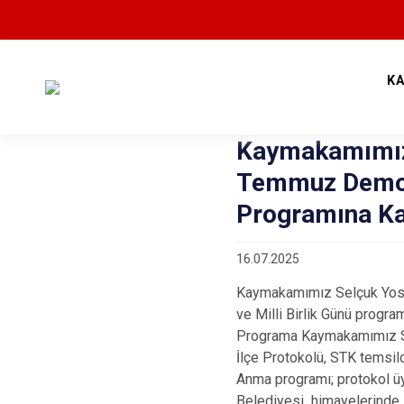
K
Kaymakamımız 
Temmuz Demokr
Programına Kat
16.07.2025
Kaymakamımız Selçuk Yosu
ve Milli Birlik Günü program
Programa Kaymakamımız Se
İlçe Protokolü, STK temsilci
Anma programı; protokol üy
Belediyesi himayelerinde,