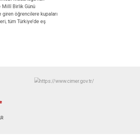
Şuhut
Millî Birlik Günü
Sultandağı
giren öğrencilere kupaları
eri, tüm Türkiye’de eş
Sinanpaşa
e
AR