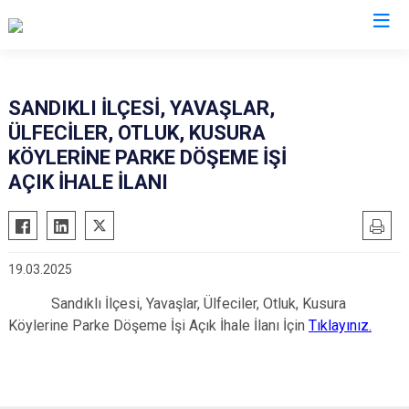
Afyonkarahisar
SANDIKLI İLÇESİ, YAVAŞLAR,
ÜLFECİLER, OTLUK, KUSURA
Başmakçı
Hocalar
KÖYLERİNE PARKE DÖŞEME İŞİ
Bayat
İhsaniye
AÇIK İHALE İLANI
Bolvadin
İscehisar
Çay
Kızılören
Çobanlar
Sandıklı
19.03.2025
Dazkırı
Şuhut
Sandıklı İlçesi, Yavaşlar, Ülfeciler, Otluk, Kusura
Dinar
Sultandağı
Köylerine Parke Döşeme İşi Açık İhale İlanı İçin
Tıklayınız.
Emirdağ
Sinanpaşa
Evciler