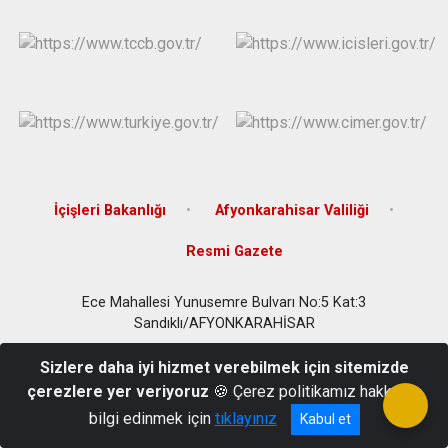
İçişleri Bakanlığı
Afyonkarahisar Valiliği
Resmi Gazete
Ece Mahallesi Yunusemre Bulvarı No:5 Kat:3
Sandıklı/AFYONKARAHİSAR
0272 512 50 00 - 512 50 02
Sizlere daha iyi hizmet verebilmek için sitemizde
çerezlere yer veriyoruz
🍪 Çerez politikamız hakkında
bilgi edinmek için
tıklayınız
Kabul et