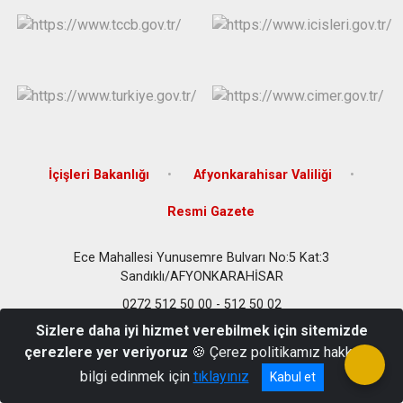
İçişleri Bakanlığı
Afyonkarahisar Valiliği
Resmi Gazete
Ece Mahallesi Yunusemre Bulvarı No:5 Kat:3
Sandıklı/AFYONKARAHİSAR
0272 512 50 00 - 512 50 02
Sizlere daha iyi hizmet verebilmek için sitemizde
çerezlere yer veriyoruz
🍪 Çerez politikamız hakkında
bilgi edinmek için
tıklayınız
Kabul et