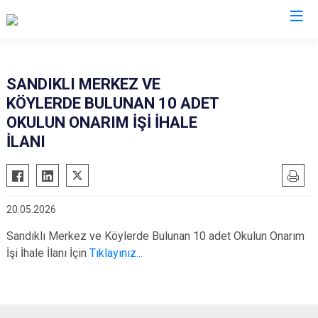
Afyonkarahisar
SANDIKLI MERKEZ VE
KÖYLERDE BULUNAN 10 ADET
Başmakçı
Hocalar
OKULUN ONARIM İŞİ İHALE
Bayat
İhsaniye
İLANI
Bolvadin
İscehisar
Çay
Kızılören
Çobanlar
Sandıklı
20.05.2026
Dazkırı
Şuhut
Sandıklı Merkez ve Köylerde Bulunan 10 adet Okulun Onarım
Dinar
Sultandağı
İşi İhale İlanı İçin
Tıklayınız...
Emirdağ
Sinanpaşa
Evciler